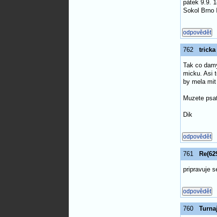
pátek 9.9. 
Sokol Brno 
762
tricka
Tak co damy
micku. Asi 
by mela mit 
Muzete psat
Dik
761
Re(629
pripravuje s
760
Turna