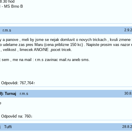
18.30 hod
I - MS Brno B
r.m.s
2.9.
 a panove , meli by jsme se nejak domluvit o novych trickach , kvuli zmene 
to udelame zas pres Maru (cena priblizne 150 kc) . Napiste prosim vas nazor 
, velikost , limecek ANO/NE ,pocet tricek.
 sem , me na mail : r.m.s zavinac mail.ru aneb sms.
Odpovědi: 767,764↑
): Turnaj
r.m.s
30.8
e
Odpověď na: 760↓
j
Tuffi
28.8.