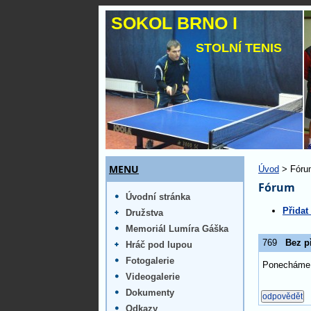
SOKOL BRNO I
STOLNÍ TENIS
MENU
Úvod
> Fóru
Fórum
Úvodní stránka
Přidat
Družstva
Memoriál Lumíra Gáška
769
Bez p
Hráč pod lupou
Fotogalerie
Ponecháme 
Videogalerie
Dokumenty
Odkazy