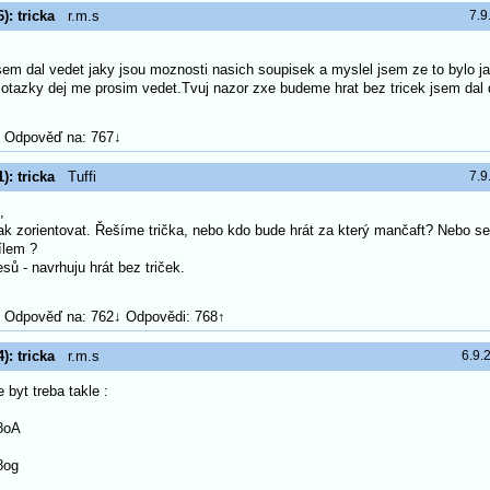
): tricka
r.m.s
7.9
jsem dal vedet jaky jsou moznosti nasich soupisek a myslel jsem ze to bylo ja
otazky dej me prosim vedet.Tvuj nazor zxe budeme hrat bez tricek jsem da
Odpověď na: 767↓
): tricka
Tuffi
7.9
,
k zorientovat. Řešíme trička, nebo kdo bude hrát za který mančaft? Nebo s
ílem ?
esů - navrhuju hrát bez triček.
Odpověď na: 762↓ Odpovědi: 768↑
): tricka
r.m.s
6.9.
byt treba takle :
/8oA
/8og