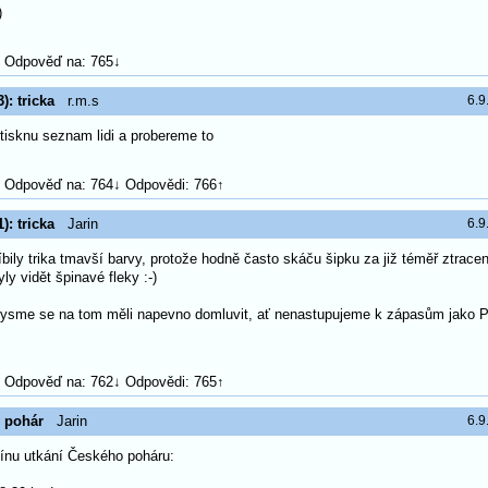
)
Odpověď na: 765↓
): tricka
r.m.s
6.9
ytisknu seznam lidi a probereme to
Odpověď na: 764↓ Odpovědi: 766↑
): tricka
Jarin
6.9
íbily trika tmavší barvy, protože hodně často skáču šipku za již téměř ztra
ly vidět špinavé fleky :-)
bysme se na tom měli napevno domluvit, ať nenastupujeme k zápasům jako 
Odpověď na: 762↓ Odpovědi: 765↑
 pohár
Jarin
6.9
ínu utkání Českého poháru: