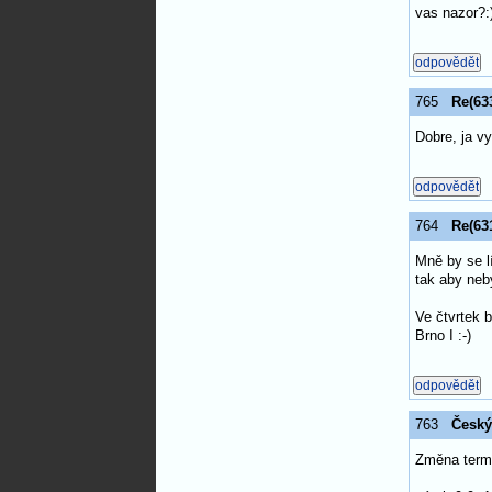
vas nazor?:
765
Re(633
Dobre, ja v
764
Re(631
Mně by se l
tak aby neby
Ve čtvrtek 
Brno I :-)
763
Český
Změna term