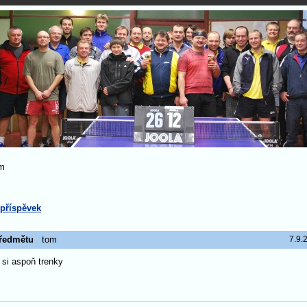
m
 příspěvek
ředmětu
tom
7.9.
si aspoň trenky