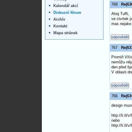
768
Re(636
Kalendář akcí
Diskuzní fórum
Ahoj Tuffi,
ve ctvrtek 
Archív
mas nejake 
Kontakt
Mapa stránek
767
Re(631
Promiň Víťo
nemůžu něja
den před šp
V oblasti dr
766
Re(634
design muze 
http://li.tl/v
nebo
http://li.tl/v