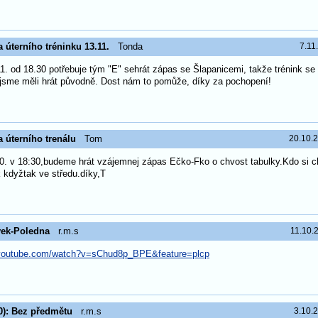
 úterního tréninku 13.11.
Tonda
7.11
11. od 18.30 potřebuje tým "E" sehrát zápas se Šlapanicemi, takže trénink se
 jsme měli hrát původně. Dost nám to pomůže, díky za pochopení!
 úterního trenálu
Tom
20.10.
10. v 18:30,budeme hrát vzájemnej zápas Ečko-Fko o chvost tabulky.Kdo si cht
k kdyžtak ve středu.díky,T
ek-Poledna
r.m.s
11.10.
.youtube.com/watch?v=sChud8p_BPE&feature=plcp
0): Bez předmětu
r.m.s
3.10.