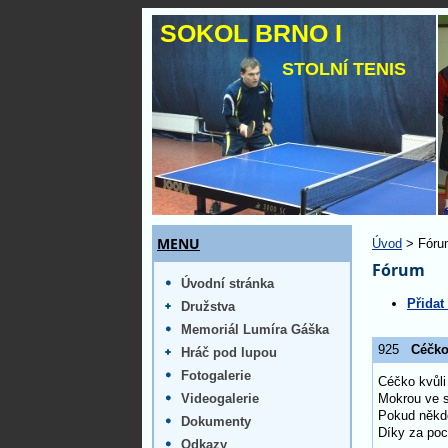
SOKOL BRNO I
STOLNÍ TENIS
MENU
Úvod
> Fóru
Fórum
Úvodní stránka
Přidat
Družstva
Memoriál Lumíra Gáška
925
Céčko
Hráč pod lupou
Fotogalerie
Céčko kvůli
Videogalerie
Mokrou ve s
Pokud někdo 
Dokumenty
Díky za poc
Odkazy