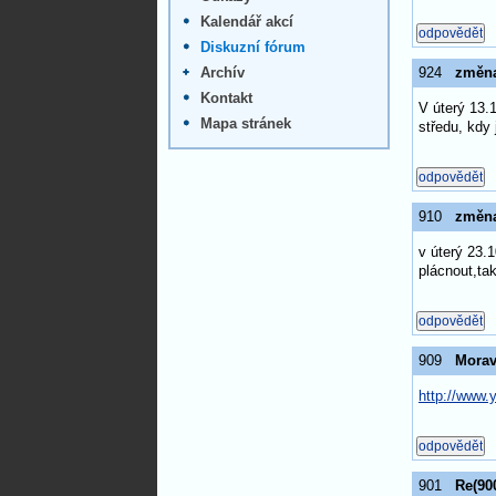
Kalendář akcí
Diskuzní fórum
Archív
924
změna
Kontakt
V úterý 13.
Mapa stránek
středu, kdy
910
změna
v úterý 23.
plácnout,ta
909
Morav
http://www
901
Re(90