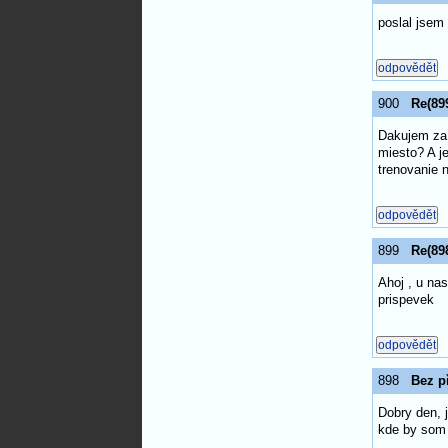
poslal jsem
900
Re(89
Dakujem za 
miesto? A je
trenovanie 
899
Re(89
Ahoj , u na
prispevek
898
Bez p
Dobry den, 
kde by som 