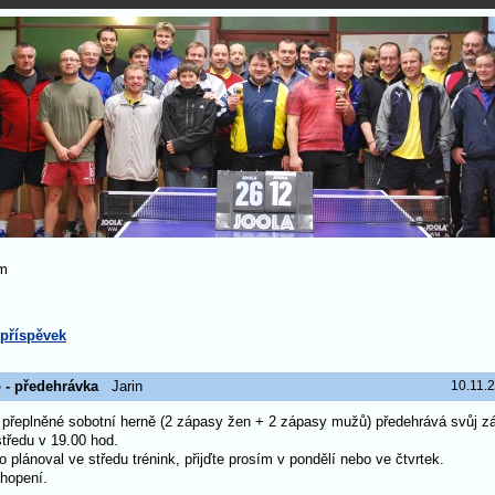
m
 příspěvek
 - předehrávka
Jarin
10.11.
 přeplněné sobotní herně (2 zápasy žen + 2 zápasy mužů) předehrává svůj z
tředu v 19.00 hod.
plánoval ve středu trénink, přijďte prosím v pondělí nebo ve čtvrtek.
hopení.