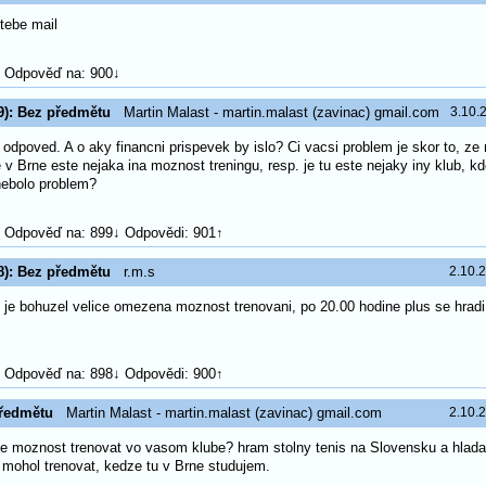
 tebe mail
Odpověď na: 900↓
9): Bez předmětu
Martin Malast - martin.malast (zavinac) gmail.com
3.10.
odpoved. A o aky financni prispevek by islo? Ci vacsi problem je skor to, ze
 v Brne este nejaka ina moznost treningu, resp. je tu este nejaky iny klub, k
nebolo problem?
Odpověď na: 899↓ Odpovědi: 901↑
8): Bez předmětu
r.m.s
2.10.
s je bohuzel velice omezena moznost trenovani, po 20.00 hodine plus se hradi
Odpověď na: 898↓ Odpovědi: 900↑
ředmětu
Martin Malast - martin.malast (zavinac) gmail.com
2.10.
je moznost trenovat vo vasom klube? hram stolny tenis na Slovensku a hlada
mohol trenovat, kedze tu v Brne studujem.