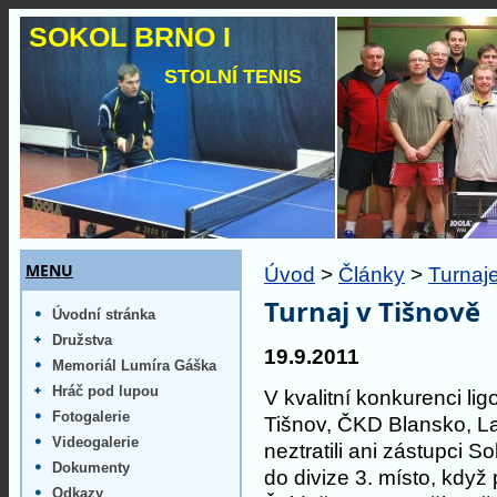
SOKOL BRNO I
STOLNÍ TENIS
MENU
Úvod
>
Články
>
Turnaj
Turnaj v Tišnově
Úvodní stránka
Družstva
19.9.2011
Memoriál Lumíra Gáška
Hráč pod lupou
V kvalitní konkurenci l
Fotogalerie
Tišnov, ČKD Blansko, La
Videogalerie
neztratili ani zástupci S
Dokumenty
do divize 3. místo, když
Odkazy