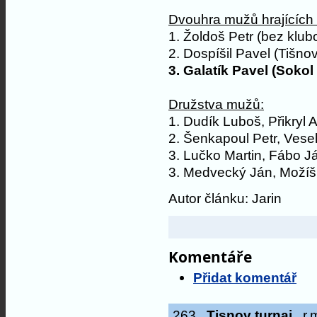
Dvouhra mužů hrajících n
1. Žoldoš Petr (bez klub
2. Dospíšil Pavel (Tišnov
3. Galatík Pavel (Sokol 
Družstva mužů:
1. Dudík Luboš, Přikryl 
2. Šenkapoul Petr, Vese
3. Lučko Martin, Fábo J
3. Medvecký Ján, Možíš
Autor článku: Jarin
Komentáře
Přidat komentář
263
Tisnov turnaj
r.m