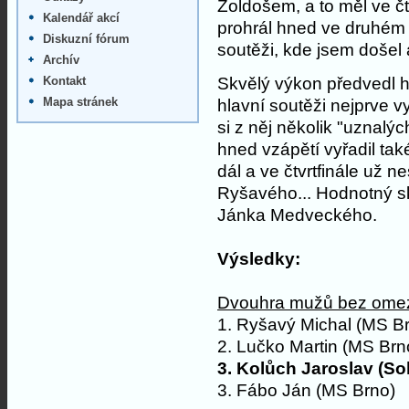
Žoldošem, a to měl ve č
Kalendář akcí
prohrál hned ve druhém k
Diskuzní fórum
soutěži, kde jsem došel 
Archív
Skvělý výkon předvedl h
Kontakt
Mapa stránek
hlavní soutěži nejprve v
si z něj několik "uznalýc
hned vzápětí vyřadil tak
dál a ve čtvrtfinále už n
Ryšavého... Hodnotný ska
Jánka Medveckého.
Výsledky:
Dvouhra mužů bez omez
1. Ryšavý Michal (MS B
2. Lučko Martin (MS Brn
3. Kolůch Jaroslav (Sok
3. Fábo Ján (MS Brno)