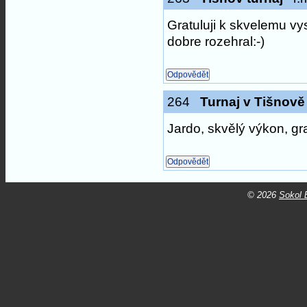
Gratuluji k skvelemu vys
dobre rozehral:-)
264
Turnaj v Tišnově
Jardo, skvělý výkon, gra
© 2026
Sokol B