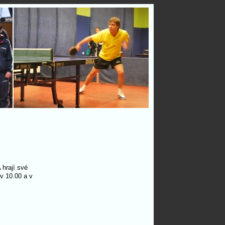
 hrají své
v 10.00 a v