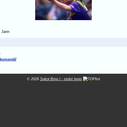
 Jarin
e
 komentář
© 2026
Sokol Brno I - stolní tenis