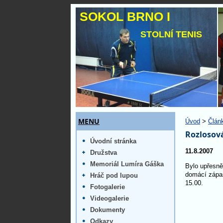
SOKOL BRNO I
STOLNÍ TENIS
MENU
Úvod
>
Člán
Rozlosová
Úvodní stránka
11.8.2007
Družstva
Memoriál Lumíra Gáška
Bylo upřesně
domácí zápas
Hráč pod lupou
15.00.
Fotogalerie
Videogalerie
Dokumenty
Odkazy