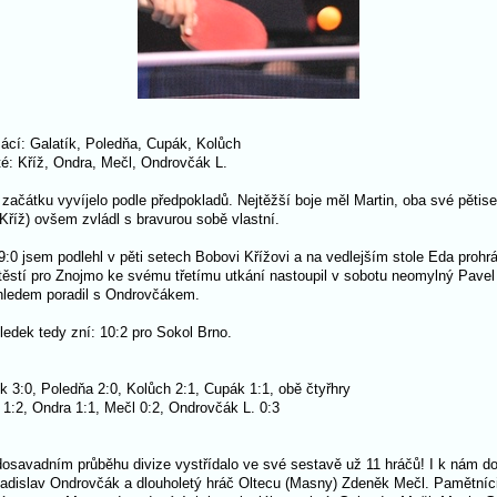
cí: Galatík, Poledňa, Cupák, Kolůch
é: Kříž, Ondra, Mečl, Ondrovčák L.
 začátku vyvíjelo podle předpokladů. Nejtěžší boje měl Martin, oba své pětis
Kříž) ovšem zvládl s bravurou sobě vlastní.
9:0 jsem podlehl v pěti setech Bobovi Křížovi a na vedlejším stole Eda prohr
ěstí pro Znojmo ke svému třetímu utkání nastoupil v sobotu neomylný Pavel 
ehledem poradil s Ondrovčákem.
edek tedy zní: 10:2 pro Sokol Brno.
ík 3:0, Poledňa 2:0, Kolůch 2:1, Cupák 1:1, obě čtyřhry
 1:2, Ondra 1:1, Mečl 0:2, Ondrovčák L. 0:3
osavadním průběhu divize vystřídalo ve své sestavě už 11 hráčů! I k nám do
Ladislav Ondrovčák a dlouholetý hráč Oltecu (Masny) Zdeněk Mečl. Pamětníci 