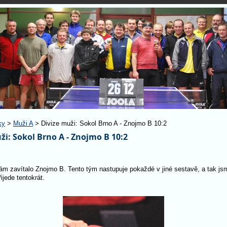
ky
>
Muži A
> Divize muži: Sokol Brno A - Znojmo B 10:2
ži: Sokol Brno A - Znojmo B 10:2
ám zavítalo Znojmo B. Tento tým nastupuje pokaždé v jiné sestavě, a tak js
řijede tentokrát.