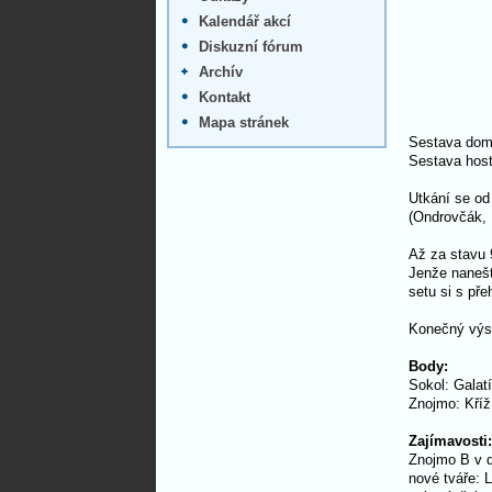
Kalendář akcí
Diskuzní fórum
Archív
Kontakt
Mapa stránek
Sestava domá
Sestava host
Utkání se od
(Ondrovčák, 
Až za stavu 
Jenže nanešt
setu si s př
Konečný výsl
Body:
Sokol: Galat
Znojmo: Kříž
Zajímavosti:
Znojmo B v d
nové tváře: 