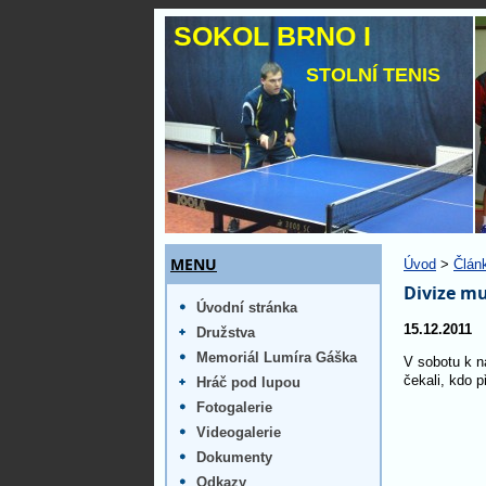
SOKOL BRNO I
STOLNÍ TENIS
MENU
Úvod
>
Člán
Divize mu
Úvodní stránka
15.12.2011
Družstva
Memoriál Lumíra Gáška
V sobotu k n
čekali, kdo p
Hráč pod lupou
Fotogalerie
Videogalerie
Dokumenty
Odkazy