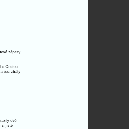
etové zápasy
ál s Ondrou.
a bez ztráty
razily dvě
si jistě