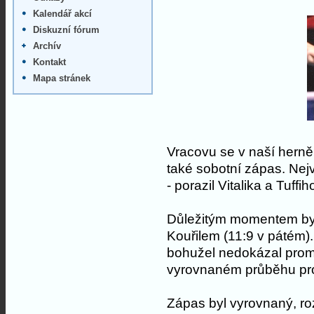
Kalendář akcí
Diskuzní fórum
Archív
Kontakt
Mapa stránek
Vracovu se v naší herně
také sobotní zápas. Nejv
- porazil Vitalika a Tuffih
Důležitým momentem bylo
Kouřilem (11:9 v pátém). 
bohužel nedokázal prom
vyrovnaném průběhu pro
Zápas byl vyrovnaný, ro