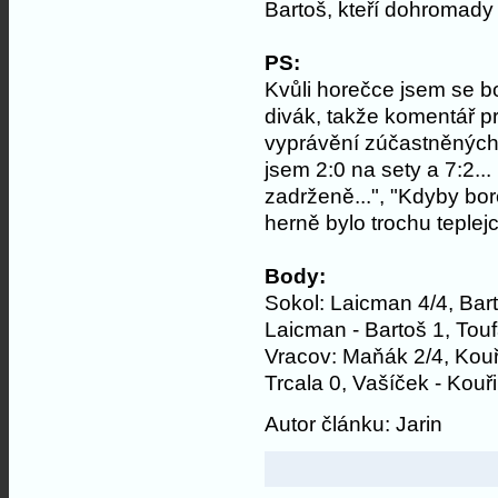
Bartoš, kteří dohromady 
PS:
Kvůli horečce jsem se b
divák, takže komentář p
vyprávění zúčastněných, 
jsem 2:0 na sety a 7:2...
zadrženě...", "Kdyby bor
herně bylo trochu teplej
Body:
Sokol: Laicman 4/4, Barto
Laicman - Bartoš 1, Touf
Vracov: Maňák 2/4, Kouři
Trcala 0, Vašíček - Kouři
Autor článku: Jarin