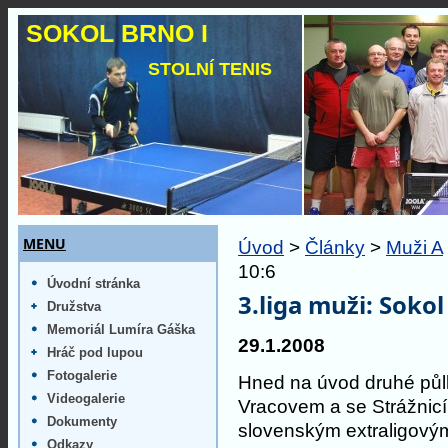
SOKOL BRNO I
STOLNÍ TENIS
MENU
Úvod
>
Články
>
Muži A
10:6
Úvodní stránka
3.liga muži: Sokol
Družstva
Memoriál Lumíra Gáška
29.1.2008
Hráč pod lupou
Fotogalerie
Hned na úvod druhé půlk
Videogalerie
Vracovem a se Strážnicí.
Dokumenty
slovenským extraligov
Odkazy