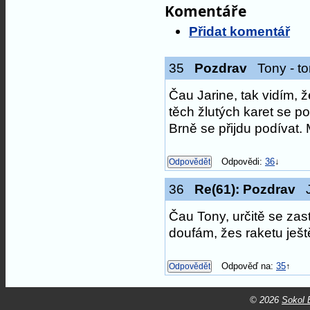
Komentáře
Přidat komentář
35
Pozdrav
Tony - to
Čau Jarine, tak vidím, ž
těch žlutých karet se po
Brně se přijdu podívat.
Odpovědi:
36
↓
36
Re(61): Pozdrav
J
Čau Tony, určitě se zast
doufám, žes raketu ještě
Odpověď na:
35
↑
© 2026
Sokol B