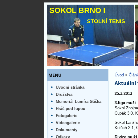
SOKOL BRNO I
STOLNÍ TENIS
MENU
Úvod
>
Člán
Aktuální 
Úvodní stránka
25.3.2013
Družstva
Memoriál Lumíra Gáška
3.liga muži
Sokol Znojmo
Hráč pod lupou
Cupák 3:0, Ko
Fotogalerie
Sokol Lanžho
Videogalerie
Kolůch 2:1, 
Dokumenty
Odkazy
Divize muži