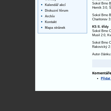
Sokol Brno B
Kalendář akcí
Herník 3:0, Š
Diskuzní fórum
Sokol Brno B
Archív
Charitonov 3:
Kontakt
KS II. třídy
Mapa stránek
Sokol Brno C
Musil 2:0, K
Sokol Brno C
Rakovický 2:
Autor článku:
Komentář
Přidat