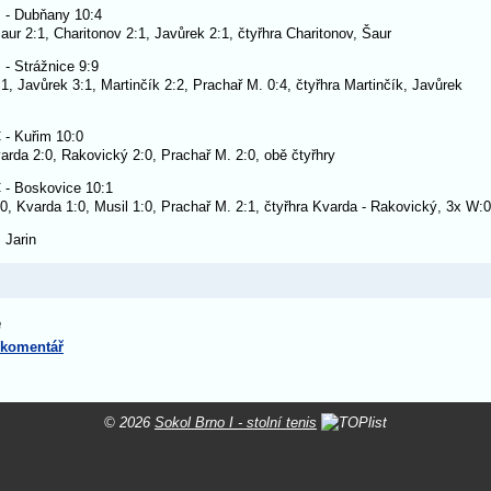
 - Dubňany 10:4
aur 2:1, Charitonov 2:1, Javůrek 2:1, čtyřhra Charitonov, Šaur
 - Strážnice 9:9
1, Javůrek 3:1, Martinčík 2:2, Prachař M. 0:4, čtyřhra Martinčík, Javůrek
 - Kuřim 10:0
varda 2:0, Rakovický 2:0, Prachař M. 2:0, obě čtyřhry
 - Boskovice 10:1
0, Kvarda 1:0, Musil 1:0, Prachař M. 2:1, čtyřhra Kvarda - Rakovický, 3x W:0
 Jarin
e
 komentář
© 2026
Sokol Brno I - stolní tenis