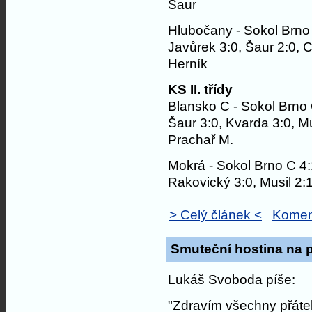
Šaur
Hlubočany - Sokol Brno
Javůrek 3:0, Šaur 2:0, C
Herník
KS II. třídy
Blansko C - Sokol Brno
Šaur 3:0, Kvarda 3:0, Mu
Prachař M.
Mokrá - Sokol Brno C 4
Rakovický 3:0, Musil 2:1
> Celý článek <
Komen
Smuteční hostina na p
Lukáš Svoboda píše:
"Zdravím všechny přátel