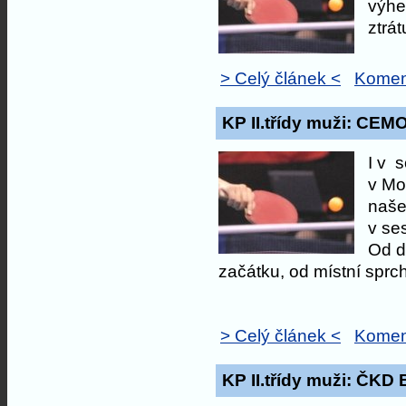
výhe
ztrá
> Celý článek <
Komen
KP II.třídy muži: CEM
I v 
v Mok
naše
v se
Od d
začátku, od místní sprc
> Celý článek <
Komen
KP II.třídy muži: ČKD