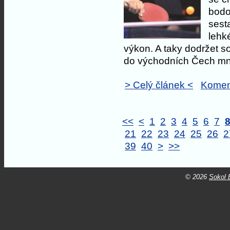
bodo
sest
lehk
výkon. A taky dodržet s
do východních Čech mnoh
> Celý článek <
Komen
<<
<
1
2
3
4
5
6
7
21
22
23
24
25
26
2
39
40
>
>>
© 2026
Sokol B