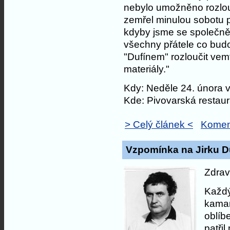
nebylo umožněno rozlou
zemřel minulou sobotu p
kdyby jsme se společně 
všechny přátele co budo
"Dufínem" rozloučit vem
materiály."
Kdy: Neděle 24. února 
Kde: Pivovarská restau
> Celý článek <
Komen
Vzpomínka na Jirku D
Zdrav
Každý
kamar
oblíb
patřil