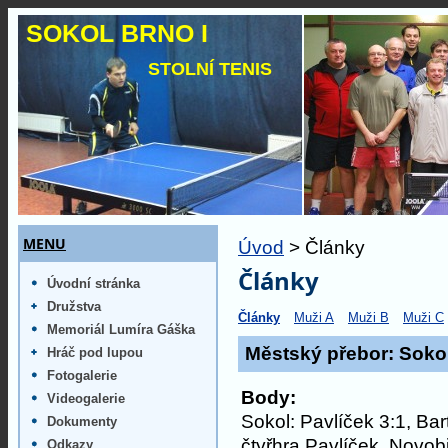
SOKOL BRNO I
STOLNÍ TENIS
MENU
Úvod
> Články
Články
Úvodní stránka
Družstva
Články
Muži A
Muži B
Muži C
Memoriál Lumíra Gáška
Městský přebor: Sokol
Hráč pod lupou
Fotogalerie
Body:
Videogalerie
Sokol: Pavlíček 3:1, Bar
Dokumenty
čtyřhra Pavlíček, Novob
Odkazy