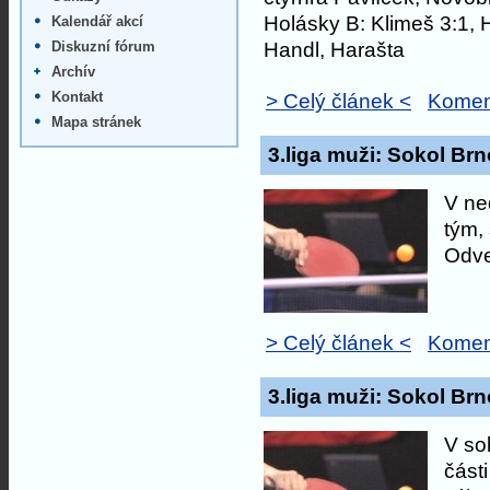
Holásky B: Klimeš 3:1, H
Kalendář akcí
Handl, Harašta
Diskuzní fórum
Archív
Kontakt
> Celý článek <
Komen
Mapa stránek
3.liga muži: Sokol Brn
V ne
tým, 
Odve
> Celý článek <
Komen
3.liga muži: Sokol Br
V so
část