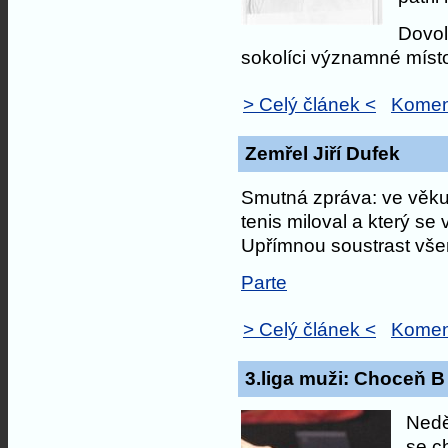
Dovolí
sokolíci významné míst
> Celý článek <
Komen
Zemřel Jiří Dufek
Smutná zpráva: ve věku 7
tenis miloval a který se
Upřímnou soustrast všem,
Parte
> Celý článek <
Komen
3.liga muži: Choceň B
Nedě
se ch