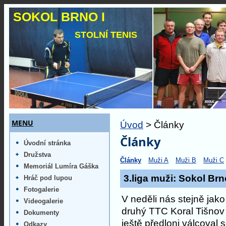
SOKOL BRNO I
STOLNÍ TENIS
MENU
Úvod
> Články
Články
Úvodní stránka
Družstva
Články
Muži A
Muži B
Muži C
Memoriál Lumíra Gáška
3.liga muži: Sokol Brn
Hráč pod lupou
Fotogalerie
V neděli nás stejně jako
Videogalerie
druhý TTC Koral Tišnov
Dokumenty
ještě předloni válcoval s
Odkazy