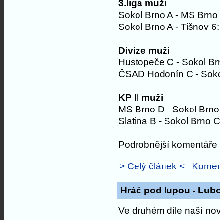
3.liga muži
Sokol Brno A - MS Brno
Sokol Brno A - Tišnov 6
Divize muži
Hustopeče C - Sokol Br
ČSAD Hodonín C - Soko
KP II muži
MS Brno D - Sokol Brno
Slatina B - Sokol Brno C
Podrobnější komentáře s
> Celý článek <
Komen
Hráč pod lupou - Lubo
Ve druhém díle naší no