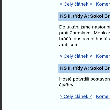
> Celý článek <
Komen
KS II. třídy A: Sokol B
Do utkání jsme nastoupil
proti Zbraslavci. Mohlo 
hráčů, postavení hostů v
ambicemi.
> Celý článek <
Komen
KS II. třídy A: Sokol B
Hosté potvrdili postave
čtyřhry.
> Celý článek <
Komen