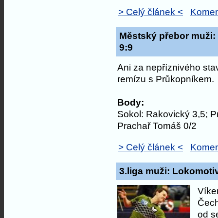
> Celý článek <
Komen
Městský přebor muži: 
9:9
Ani za nepříznivého stav
remízu s Průkopníkem.
Body:
Sokol: Rakovický 3,5; P
Prachař Tomáš 0/2
> Celý článek <
Komen
3.liga muži: Lokomotiv
Víke
Čech
od s