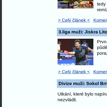
tedy
remí
> Celý článek <
Komen
3.liga muži: Jiskra Lit
Prvn
půdě
pora
> Celý článek <
Komen
Divize muži: Sokol Brn
Utkání, které bylo nap
nezvládli.