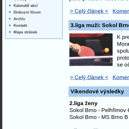
Kalendář akcí
> Celý článek <
Komen
Diskuzní fórum
Archív
3.liga muži: Sokol Brn
Kontakt
Mapa stránek
K pr
Mora
spol
prot
se o
> Celý článek <
Komen
Víkendové výsledky
2.liga ženy
Sokol Brno - Pelhřimov 
Sokol Brno - MS Brno B