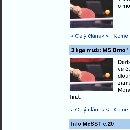
o mo
> Celý článek <
Komen
3.liga muži: MS Brno "
Derb
ve čv
dlou
zamě
Morav
hrát.
> Celý článek <
Komen
Info MěSST č.20