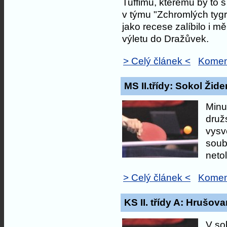
Tuffimu, kterému by to 
v týmu "Zchromlých tyg
jako recese zalíbilo i m
výletu do Dražůvek.
> Celý článek <
Komen
MS II.třídy: Sokol Žid
Minu
druž
vysv
soub
neto
> Celý článek <
Komen
KS II. třídy A: Hrušov
V so