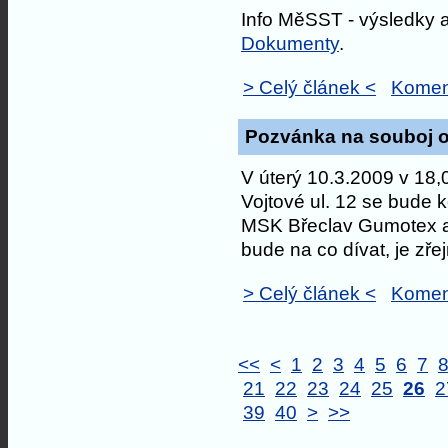
Info MěSST - výsledky a
Dokumenty
.
> Celý článek <
Komen
Pozvánka na souboj o 
V úterý 10.3.2009 v 18
Vojtové ul. 12 se bude k
MSK Břeclav Gumotex a
bude na co dívat, je zř
> Celý článek <
Komen
<<
<
1
2
3
4
5
6
7
21
22
23
24
25
26
2
39
40
>
>>