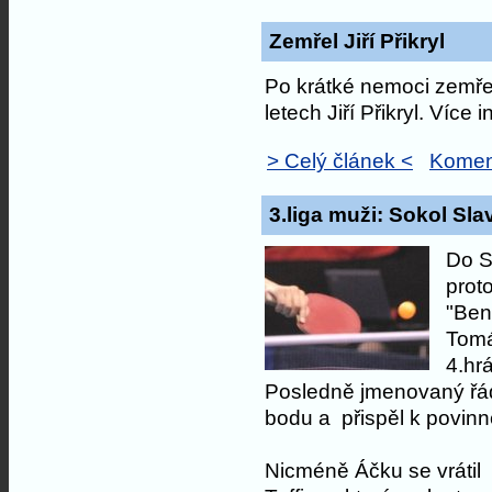
Zemřel Jiří Přikryl
Po krátké nemoci zemřel
letech Jiří Přikryl. Více
> Celý článek <
Komen
3.liga muži: Sokol Sla
Do S
proto
"Ben
Tomá
4.hr
Posledně jmenovaný řád
bodu a přispěl k povinn
Nicméně Áčku se vrátil