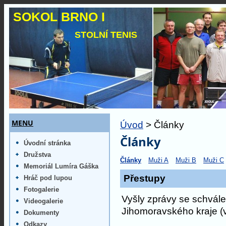
SOKOL BRNO I
STOLNÍ TENIS
MENU
Úvod
> Články
Články
Úvodní stránka
Družstva
Články
Muži A
Muži B
Muži C
Memoriál Lumíra Gáška
Přestupy
Hráč pod lupou
Fotogalerie
Vyšly zprávy se schvále
Videogalerie
Jihomoravského kraje (v
Dokumenty
Odkazy