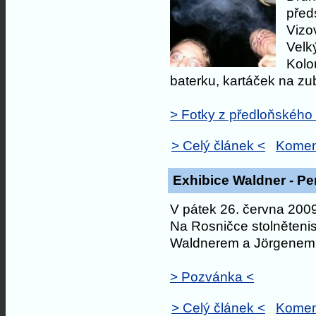
před
Vizov
Velký
Kolo
baterku, kartáček na zu
> Fotky z předloňského
> Celý článek <
Komen
Exhibice Waldner - P
V pátek 26. června 2009
Na Rosničce stolněteni
Waldnerem a Jörgenem
> Pozvánka <
> Celý článek <
Komen