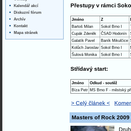
Přestupy v rámci Sokol
Kalendář akcí
Diskuzní fórum
Archív
Jméno
Z
Kontakt
Bartoš Milan
Sokol Brno I
Mapa stránek
Cupák Zdeněk
ČSAD Hodonín
Galatík Pavel
Baník Mikulčice
Kolůch Jaroslav
Sokol Brno I
Šulová Monika
Sokol Brno I
Střídavý start:
Jméno
Odkud - soutěž
Bíza Petr
MS Brno F - městský př
> Celý článek <
Komen
Masters of Rock 2009
Druh