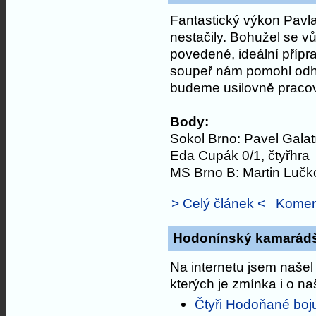
Fantastický výkon Pavla
nestačily. Bohužel se v
povedené, ideální přípra
soupeř nám pomohl odhal
budeme usilovně pracova
Body:
Sokol Brno: Pavel Galatí
Eda Cupák 0/1, čtyřhra
MS Brno B: Martin Lučk
> Celý článek <
Komen
Hodonínský kamarádš
Na internetu jsem našel 
kterých je zmínka i o na
Čtyři Hodoňané boj