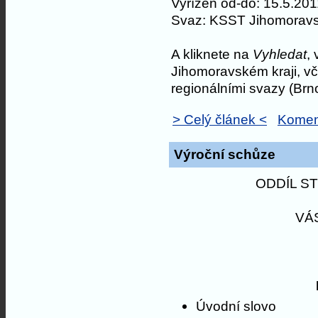
Vyřízen od-do: 15.5.20
Svaz: KSST Jihomorav
A kliknete na
Vyhledat
,
Jihomoravském kraji, v
regionálními svazy (Brn
> Celý článek <
Komen
Výroční schůze
ODDÍL S
VÁ
Úvodní slovo