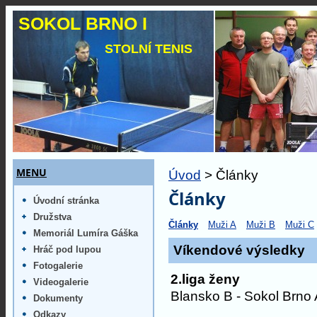
SOKOL BRNO I
STOLNÍ TENIS
MENU
Úvod
> Články
Články
Úvodní stránka
Družstva
Články
Muži A
Muži B
Muži C
Memoriál Lumíra Gáška
Víkendové výsledky
Hráč pod lupou
Fotogalerie
2.liga ženy
Videogalerie
Blansko B - Sokol Brno 
Dokumenty
Odkazy