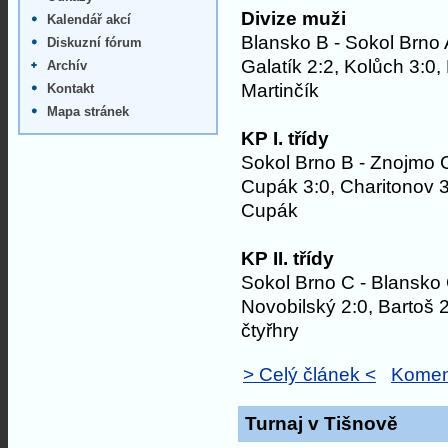
Divize muži
Kalendář akcí
Blansko B - Sokol Brno 
Diskuzní fórum
Galatík 2:2, Kolůch 3:0,
Archív
Martinčík
Kontakt
Mapa stránek
KP I. třídy
Sokol Brno B - Znojmo 
Cupák 3:0, Charitonov 3:
Cupák
KP II. třídy
Sokol Brno C - Blansko
Novobilský 2:0, Bartoš 
čtyřhry
> Celý článek <
Komen
Turnaj v Tišnově