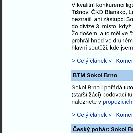
V kvalitní konkurenci l
Tišnov, ČKD Blansko, L
neztratili ani zástupci S
do divize 3. místo, když
Žoldošem, a to měl ve 
prohrál hned ve druhém k
hlavní soutěži, kde jsem
> Celý článek <
Komen
BTM Sokol Brno
Sokol Brno I pořádá tuto
(starší žáci) bodovací 
naleznete v
propozicích
> Celý článek <
Komen
Český pohár: Sokol Br