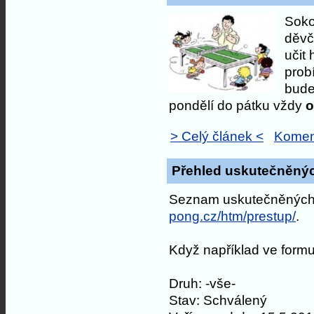
Soko
děvča
učit 
prob
bude
pondělí do pátku vždy
o
> Celý článek <
Komen
Přehled uskutečněný
Seznam uskutečněných 
pong.cz/htm/prestup/
.
Když například ve formul
Druh: -vše-
Stav: Schválený