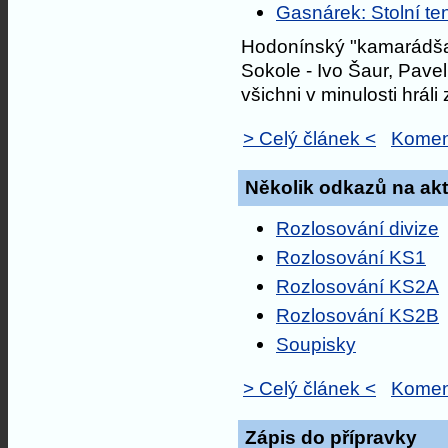
Gasnárek: Stolní ten
Hodonínský "kamarádšaft
Sokole - Ivo Šaur, Pavel
všichni v minulosti hráli
> Celý článek <
Komen
Několik odkazů na akt
Rozlosování divize
Rozlosování KS1
Rozlosování KS2A
Rozlosování KS2B
Soupisky
> Celý článek <
Komen
Zápis do přípravky