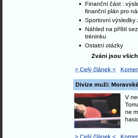
Finanční část : výs
finanční plán pro ná
Sportovní výsledky
Náhled na příští sez
tréninku
Ostatní otázky
Zváni jsou všic
> Celý článek <
Komen
Divize muži: Moravské
V ne
Toma
ne m
hasic
> Celý článek <
Komen