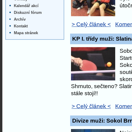
útočn
Kalendář akcí
Diskuzní fórum
Archív
> Celý článek <
Komen
Kontakt
Mapa stránek
KP I. třídy muži: Slati
Sobo
Start
Soko
soutě
skoro
Shrnuto, sečteno? Slatin
stále stojí!!
> Celý článek <
Komen
Divize muži: Sokol Br