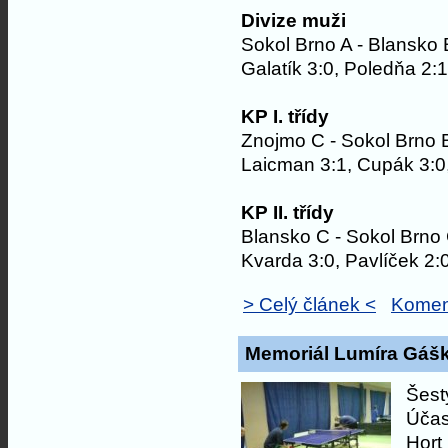
Divize muži
Sokol Brno A - Blansko 
Galatík 3:0, Poledňa 2:1
KP I. třídy
Znojmo C - Sokol Brno 
Laicman 3:1, Cupák 3:0,
KP II. třídy
Blansko C - Sokol Brno
Kvarda 3:0, Pavlíček 2:0
> Celý článek <
Komen
Memoriál Lumíra Gáška
Šest
Účast
Hort 