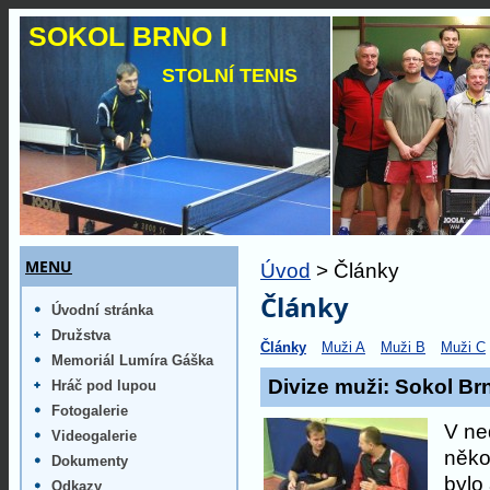
SOKOL BRNO I
STOLNÍ TENIS
MENU
Úvod
> Články
Články
Úvodní stránka
Družstva
Články
Muži A
Muži B
Muži C
Memoriál Lumíra Gáška
Divize muži: Sokol Br
Hráč pod lupou
Fotogalerie
V ne
Videogalerie
něko
Dokumenty
bylo
Odkazy