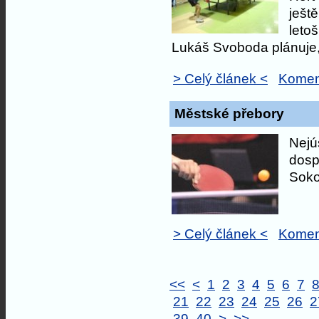
ješt
leto
Lukáš Svoboda plánuje, 
> Celý článek <
Komen
Městské přebory
Nejú
dosp
Soko
> Celý článek <
Komen
<<
<
1
2
3
4
5
6
7
21
22
23
24
25
26
2
39
40
>
>>