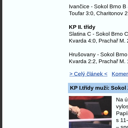
Ivančice - Sokol Brno B
Toufar 3:0, Charitonov 2
KP II. třídy
Slatina C - Sokol Brno C
Kvarda 4:0, Prachař M. 2
Hrušovany - Sokol Brno
Kvarda 2:2, Prachař M. 1
> Celý článek <
Komen
KP I.třídy muži: Soko
Na ú
vylo
Papí
s 11
– spo