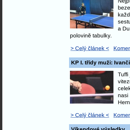
Nejp
beze
každ
sest
a Du
polovině tabulky.
> Celý článek <
Komen
KP I. třídy muži: Ivan
Tuff
vite
cele
nasi 
Hern
> Celý článek <
Komen
Víkendové výsledky