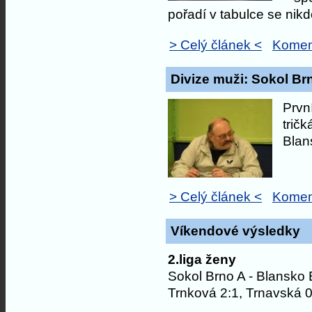
pořadí v tabulce se nik
> Celý článek <
Komen
Divize muži: Sokol Br
Prvn
tričk
Blan
> Celý článek <
Komen
Víkendové výsledky
2.liga ženy
Sokol Brno A - Blansko 
Trnková 2:1, Trnavská 0