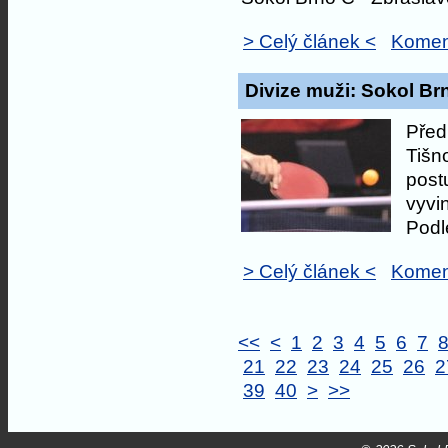
> Celý článek <
Komen
Divize muži: Sokol Brn
Před
Tišn
post
vyvin
Podl
> Celý článek <
Komen
<<
<
1
2
3
4
5
6
7
21
22
23
24
25
26
2
39
40
>
>>