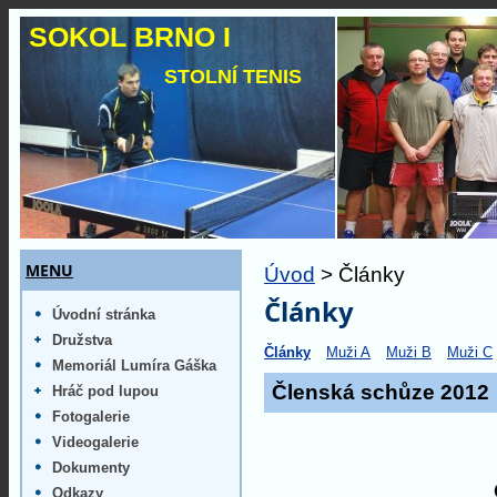
SOKOL BRNO I
STOLNÍ TENIS
MENU
Úvod
> Články
Články
Úvodní stránka
Družstva
Články
Muži A
Muži B
Muži C
Memoriál Lumíra Gáška
Členská schůze 2012
Hráč pod lupou
Fotogalerie
Videogalerie
Dokumenty
Odkazy