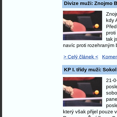
Divize muži: Znojmo B
Znoj
kdy 
Před
prot
tak 
navíc proti rozehraným
> Celý článek <
Komen
KP I. třídy muži: Sokol
21-0
posl
sobo
pane
posl
který však přijel pouze