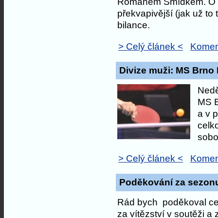
Romanem Šmídkem. O to b
překvapivější (jak už to
bilance.
> Celý článek <
Komen
Divize muži: MS Brno 
Nedě
MS B
a v 
celk
sobo
> Celý článek <
Komen
Poděkování za sezon
Rád bych poděkoval ce
za vítězství v soutěži a