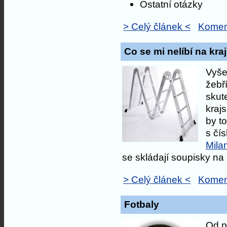
Ostatní otázky
> Celý článek <
Komen
Co se mi nelíbí na kr
Vyše
žebř
skut
kraj
by to
s čís
Mila
se skládají soupisky na p
> Celý článek <
Komen
Fotbaly
Od př