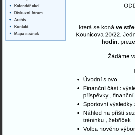
ODD
Kalendář akcí
Diskuzní fórum
Archív
která se koná
ve stř
Kontakt
Kounicova 20/22. Jed
Mapa stránek
hodin
, prez
Žádáme vš
Úvodní slovo
Finanční část : výs
příspěvky , finanční
Sportovní výsledky
Náhled na příští sez
tréninku , žebříček
Volba nového výbor