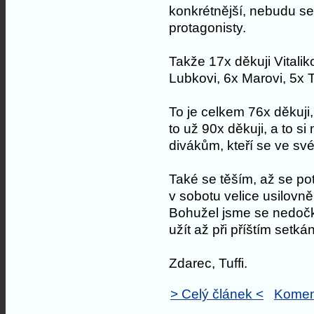
konkrétnější, nebudu se
protagonisty.
Takže 17x děkuji Vitalik
Lubkovi, 6x Marovi, 5x 
To je celkem 76x děkuji,
to už 90x děkuji, a to si
divákům, kteří se ve své
Také se těším, až se p
v sobotu velice usilovně
Bohužel jsme se nedočka
užít až při příštím setkán
Zdarec, Tuffi.
> Celý článek <
Komen