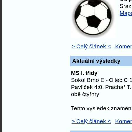
Sraz
Map
> Celý článek <
Komen
Aktuální výsledky
MS
I. třídy
Sokol Brno E - Oltec C 
Pavlíček 4:0, Prachař T.
obě čtyřhry
Tento výsledek zname
> Celý článek <
Komen