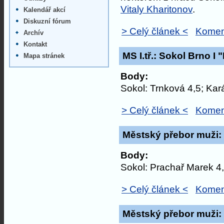
Vitaly Kharitonov
.
Kalendář akcí
Diskuzní fórum
> Celý článek <
Komen
Archív
Kontakt
MS I.tř.: Sokol Brno I 
Mapa stránek
Body:
Sokol: Trnková 4,5; Kar
> Celý článek <
Komen
Městský přebor muži: 
Body:
Sokol: Prachař Marek 4,
> Celý článek <
Komen
Městský přebor muži: 