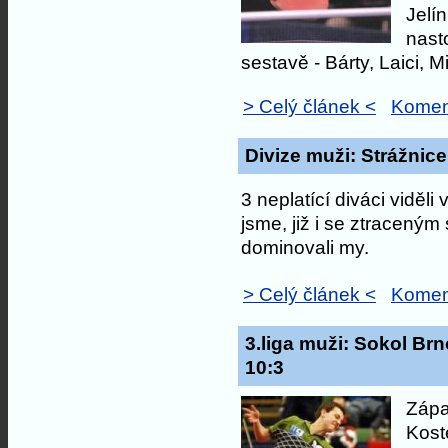
Jelí
nast
sestavě - Bárty, Laici, Mil
> Celý článek <
Komen
Divize muži: Strážnice
3 neplatící diváci viděl
jsme, již i se ztracený
dominovali my.
> Celý článek <
Komen
3.liga muži: Sokol Brn
10:3
Zápa
Koste