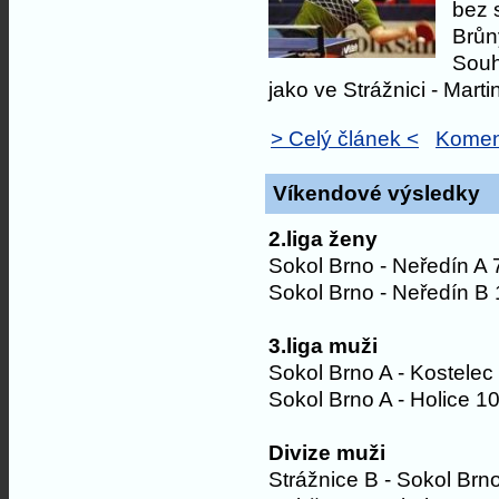
bez 
Brůn
Souh
jako ve Strážnici - Martin
> Celý článek <
Komen
Víkendové výsledky
2.liga ženy
Sokol Brno - Neředín A 
Sokol Brno - Neředín B 
3.liga muži
Sokol Brno A - Kostelec
Sokol Brno A - Holice 10
Divize muži
Strážnice B - Sokol Brn