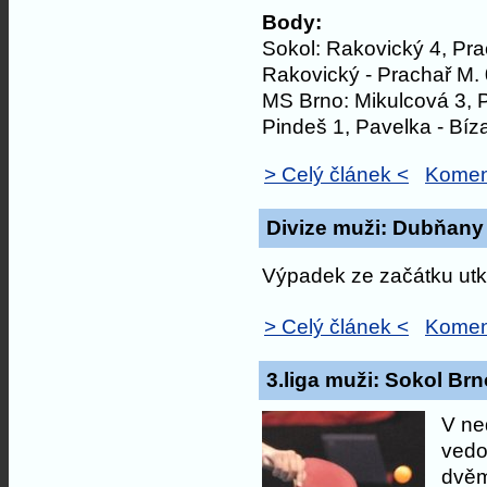
Body:
Sokol: Rakovický 4, Prac
Rakovický - Prachař M. 
MS Brno: Mikulcová 3, Pi
Pindeš 1, Pavelka - Bíz
> Celý článek <
Komen
Divize muži: Dubňany 
Výpadek ze začátku utká
> Celý článek <
Komen
3.liga muži: Sokol Brno
V ne
vedou
dvěm