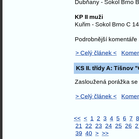
Dubňany - Sokol Brno B
KP II muži
Kuřim - Sokol Brno C 14
Podrobnější komentáře s
> Celý článek <
Komen
KS II. třídy A: Tišnov 
Zasloužená porážka se 
> Celý článek <
Komen
<<
<
1
2
3
4
5
6
7
21
22
23
24
25
26
2
39
40
>
>>