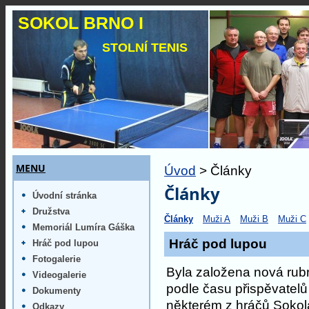
SOKOL BRNO I
STOLNÍ TENIS
MENU
Úvod
> Články
Články
Úvodní stránka
Družstva
Články
Muži A
Muži B
Muži C
Memoriál Lumíra Gáška
Hráč pod lupou
Hráč pod lupou
Fotogalerie
Byla založena nová rub
Videogalerie
podle času přispěvatelů 
Dokumenty
některém z hráčů Sokola
Odkazy