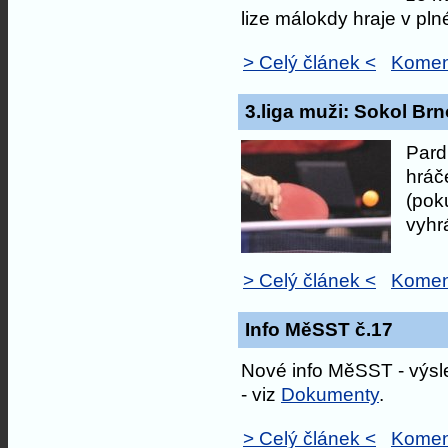
lize málokdy hraje v pln
> Celý článek <
Komen
3.liga muži: Sokol Brn
Pard
hráč
(pok
vyhrá
> Celý článek <
Komen
Info MěSST č.17
Nové info MěSST - výsle
- viz
Dokumenty
.
> Celý článek <
Komen