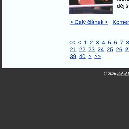
dějiš
> Celý článek <
Komen
<<
<
1
2
3
4
5
6
7
21
22
23
24
25
26
2
39
40
>
>>
© 2026
Sokol B