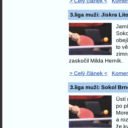
> Celý článek <
Komen
3.liga muži: Jiskra Li
Jarn
Soko
obejí
to vě
zimn
zaskočil Milda Herník.
> Celý článek <
Komen
3.liga muži: Sokol Brno
Ústí
po p
More
a ro
že k