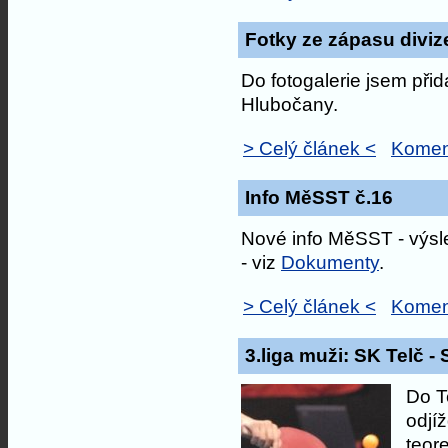
Fotky ze zápasu diviz
Do fotogalerie jsem přid
Hlubočany.
> Celý článek <
Komen
Info MěSST č.16
Nové info MěSST - výsle
- viz
Dokumenty
.
> Celý článek <
Komen
3.liga muži: SK Telč - 
Do T
odjí
teor