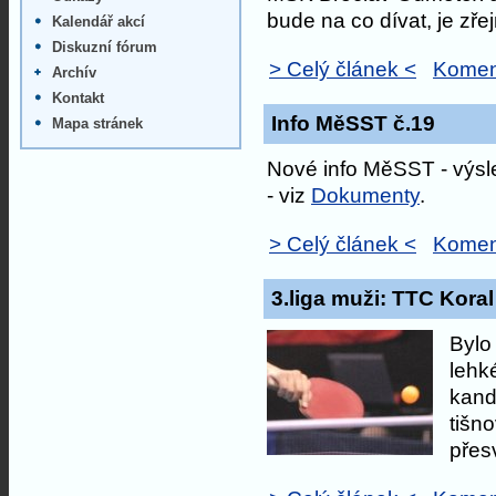
bude na co dívat, je zř
Kalendář akcí
Diskuzní fórum
> Celý článek <
Komen
Archív
Kontakt
Info MěSST č.19
Mapa stránek
Nové info MěSST - výsle
- viz
Dokumenty
.
> Celý článek <
Komen
3.liga muži: TTC Koral
Bylo 
lehk
kand
tišn
přesv