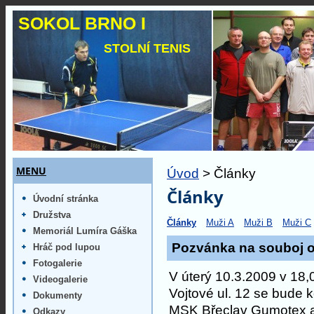
SOKOL BRNO I
STOLNÍ TENIS
MENU
Úvod
> Články
Články
Úvodní stránka
Družstva
Články
Muži A
Muži B
Muži C
Memoriál Lumíra Gáška
Pozvánka na souboj o 
Hráč pod lupou
Fotogalerie
V úterý 10.3.2009 v 18
Videogalerie
Vojtové ul. 12 se bude k
Dokumenty
MSK Břeclav Gumotex a
Odkazy