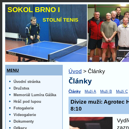
SOKOL BRNO I
STOLNÍ TENIS
MENU
Úvod
> Články
Články
Úvodní stránka
Družstva
Články
Muži A
Muži B
Muži C
Memoriál Lumíra Gáška
Divize muži: Agrotec 
Hráč pod lupou
8:10
Fotogalerie
Videogalerie
Vydř
Dokumenty
zazn
Odkazy