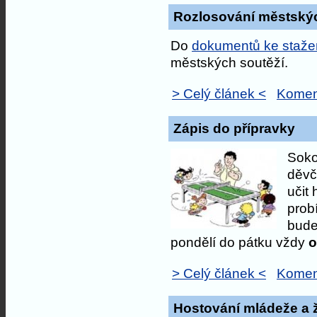
Rozlosování městskýc
Do
dokumentů ke staže
městských soutěží.
> Celý článek <
Komen
Zápis do přípravky
Soko
děvča
učit 
prob
bude
pondělí do pátku vždy
o
> Celý článek <
Komen
Hostování mládeže a 