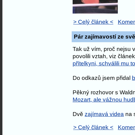
> Celý článek <
Komen
Pár zajímavostí ze svě
Tak už vím, proč nejsu v 
povolili vztah, viz článe
přítelkyni, schválili mu t
Do odkazů jsem přidal
b
Pěkný rozhovor s Wald
Mozart, ale vážnou hu
Dvě
zajímavá videa
na 
> Celý článek <
Komen