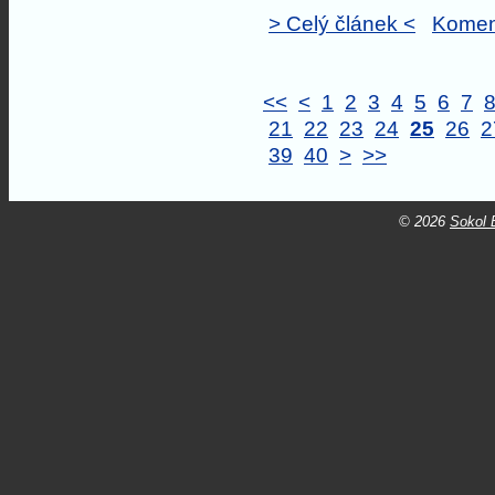
> Celý článek <
Komen
<<
<
1
2
3
4
5
6
7
21
22
23
24
25
26
2
39
40
>
>>
© 2026
Sokol B