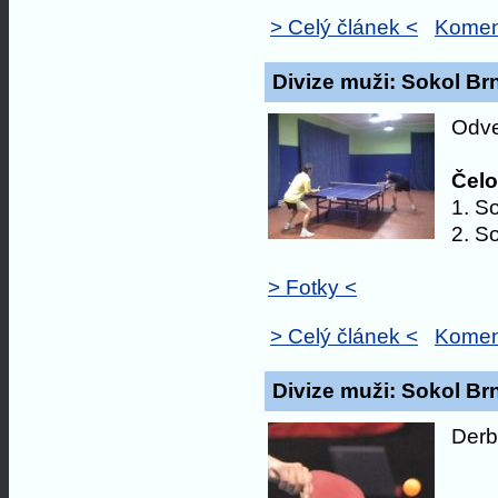
> Celý článek <
Komen
Divize muži: Sokol Brn
Odve
Čelo
1. S
2. S
> Fotky <
> Celý článek <
Komen
Divize muži: Sokol Brn
Derb