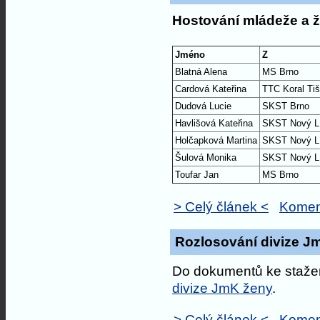
Hostování
mládeže a ž
Jméno
Z
Blatná Alena
MS Brno
Cardová Kateřina
TTC Koral Ti
Dudová Lucie
SKST Brno
Havlišová Kateřina
SKST Nový L
Holčapková Martina
SKST Nový L
Šulová Monika
SKST Nový L
Toufar Jan
MS Brno
> Celý článek <
Komen
Rozlosování divize Jm
Do dokumentů ke stažen
divize JmK ženy
.
> Celý článek <
Komen