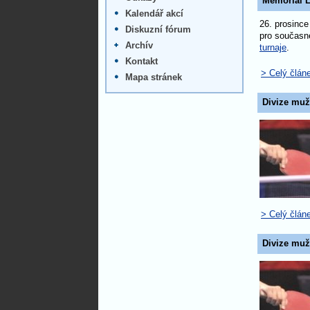
Memoriál L
Kalendář akcí
26. prosince
Diskuzní fórum
pro současn
Archív
turnaje
.
Kontakt
> Celý člán
Mapa stránek
Divize muž
> Celý člán
Divize muž