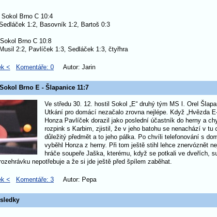
 Sokol Brno C 10:4
Sedláček 1:2, Basovník 1:2, Bartoš 0:3
 Sokol Brno C 10:8
Musil 2:2, Pavlíček 1:3, Sedláček 1:3, čtyřhra
ek <
Komentáře: 0
Autor: Jarin
 Sokol Brno E - Šlapanice 11:7
Ve středu 30. 12. hostil Sokol „E“ druhý tým MS I. Orel Šlapa
Utkání pro domácí nezačalo zrovna nejlépe. Když „Hvězda E
Honza Pavlíček dorazil jako poslední účastník do herny a ch
rozpink s Karbim, zjistil, že v jeho batohu se nenachází v tu 
důležitý předmět a to jeho pálka. Po chvíli telefonování s d
vyběhl Honza z herny. Při tom ještě stihl lehce znervóznět ne
hráče soupeře Jaška, kterému, když se potkali ve dveřích, 
rozehrávku nepotřebuje a že si jde ještě před špílem zaběhat.
ek <
Komentáře: 3
Autor: Pepa
ýsledky