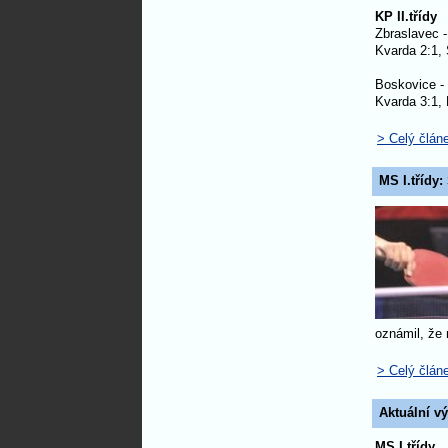
KP II.třídy
Zbraslavec -
Kvarda 2:1, 
Boskovice -
Kvarda 3:1, 
> Celý člán
MS I.třídy:
oznámil, že 
> Celý člán
Aktuální v
MS I.třídy