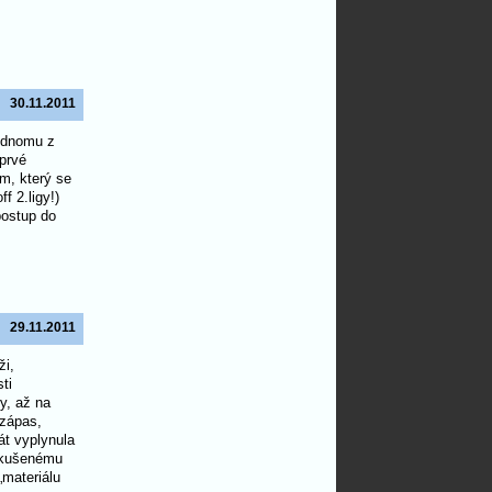
30.11.2011
jednomu z
oprvé
m, který se
f 2.ligy!)
postup do
29.11.2011
ži,
ti
y, až na
 zápas,
át vyplynula
 zkušenému
„materiálu