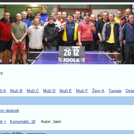
ky
i A
Muži B
Muži C
Muži D
Muži E
Muži F
Ženy A
Turnaje
Osta
viz obrázek
.
ek <
Komentáře: 18
Autor: Jarin