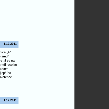
1.12.2011
nice „A“.
-týmu“
ystal se na
chvíli vcelku
omovem
jlepšího
suverénně
1.12.2011