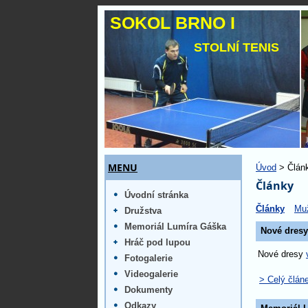
SOKOL BRNO I
STOLNÍ TENIS
MENU
Úvod
> Člán
Články
Úvodní stránka
Články
Muž
Družstva
Memoriál Lumíra Gáška
Nové dresy
Hráč pod lupou
Nové dresy
Fotogalerie
Videogalerie
> Celý člán
Dokumenty
Odkazy