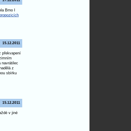
17.12.2011
la Brno I
propozicích
15.12.2011
 z překvapení
dzimním
 navrátilec
nadělá z
nou sbírku
15.12.2011
ždé v jiné