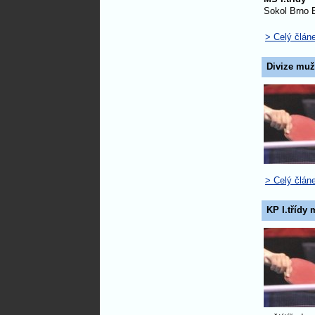
Sokol Brno E
> Celý člán
Divize muž
> Celý člán
KP I.třídy