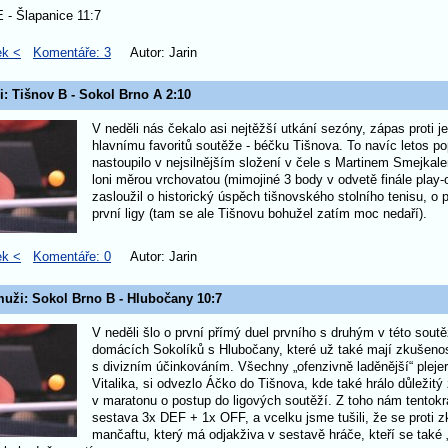
 - Šlapanice 11:7
ek <
Komentáře: 3
Autor: Jarin
i: Tišnov B - Sokol Brno A 2:10
V neděli nás čekalo asi nejtěžší utkání sezóny, zápas proti 
hlavnímu favoritů soutěže - béčku Tišnova. To navíc letos p
nastoupilo v nejsilnějším složení v čele s Martinem Smejkale
loni měrou vrchovatou (mimojiné 3 body v odvetě finále play-of
zasloužil o historický úspěch tišnovského stolního tenisu, o 
první ligy (tam se ale Tišnovu bohužel zatím moc nedaří).
ek <
Komentáře: 0
Autor: Jarin
 muži: Sokol Brno B - Hlubočany 10:7
V neděli šlo o první přímý duel prvního s druhým v této soutě
domácích Sokolíků s Hlubočany, které už také mají zkušenos
s divizním účinkováním. Všechny „ofenzivně laděnější“ plejer
Vitalika, si odvezlo Áčko do Tišnova, kde také hrálo důležitý
v maratonu o postup do ligových soutěží. Z toho nám tentokr
sestava 3x DEF + 1x OFF, a vcelku jsme tušili, že se proti
mančaftu, který má odjakživa v sestavě hráče, kteří se také 