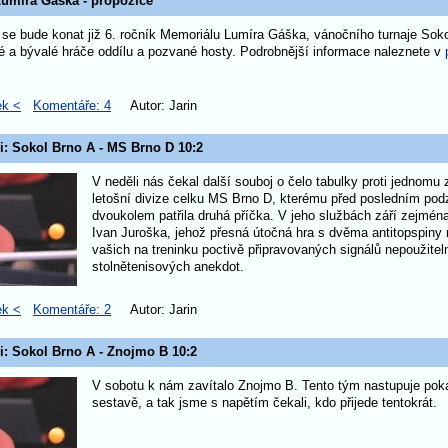
umíra Gáška - propozice
 se bude konat již 6. ročník Memoriálu Lumíra Gáška, vánočního turnaje Soko
é a bývalé hráče oddílu a pozvané hosty. Podrobnější informace naleznete v
ek <
Komentáře: 4
Autor: Jarin
i: Sokol Brno A - MS Brno D 10:2
V neděli nás čekal další souboj o čelo tabulky proti jednomu
letošní divize celku MS Brno D, kterému před posledním po
dvoukolem patřila druhá příčka. V jeho službách září zejména
Ivan Juroška, jehož přesná útočná hra s dvěma antitopspiny 
vašich na treninku poctivě připravovaných signálů nepoužitel
stolnětenisových anekdot.
ek <
Komentáře: 2
Autor: Jarin
i: Sokol Brno A - Znojmo B 10:2
V sobotu k nám zavítalo Znojmo B. Tento tým nastupuje poka
sestavě, a tak jsme s napětím čekali, kdo přijede tentokrát.