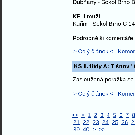
Dubňany - Sokol Brno B
KP II muži
Kuřim - Sokol Brno C 14
Podrobnější komentáře s
> Celý článek <
Komen
KS II. třídy A: Tišnov 
Zasloužená porážka se 
> Celý článek <
Komen
<<
<
1
2
3
4
5
6
7
21
22
23
24
25
26
2
39
40
>
>>