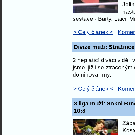
Jelí
nast
sestavě - Bárty, Laici, Mil
> Celý článek <
Komen
Divize muži: Strážnice
3 neplatící diváci viděl
jsme, již i se ztracený
dominovali my.
> Celý článek <
Komen
3.liga muži: Sokol Brn
10:3
Zápa
Koste