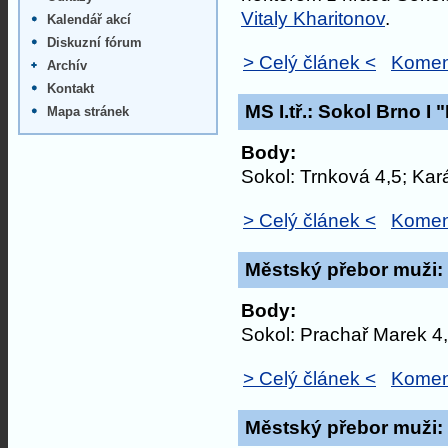
Vitaly Kharitonov
.
Kalendář akcí
Diskuzní fórum
> Celý článek <
Komen
Archív
Kontakt
MS I.tř.: Sokol Brno I 
Mapa stránek
Body:
Sokol: Trnková 4,5; Kar
> Celý článek <
Komen
Městský přebor muži: 
Body:
Sokol: Prachař Marek 4,
> Celý článek <
Komen
Městský přebor muži: 