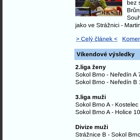
bez 
Brůn
Souh
jako ve Strážnici - Martin
> Celý článek <
Komen
Víkendové výsledky
2.liga ženy
Sokol Brno - Neředín A 
Sokol Brno - Neředín B 
3.liga muži
Sokol Brno A - Kostelec
Sokol Brno A - Holice 10
Divize muži
Strážnice B - Sokol Brn