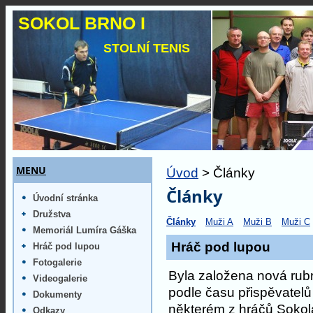
SOKOL BRNO I
STOLNÍ TENIS
MENU
Úvod
> Články
Články
Úvodní stránka
Družstva
Články
Muži A
Muži B
Muži C
Memoriál Lumíra Gáška
Hráč pod lupou
Hráč pod lupou
Fotogalerie
Byla založena nová rub
Videogalerie
podle času přispěvatelů 
Dokumenty
některém z hráčů Sokola
Odkazy