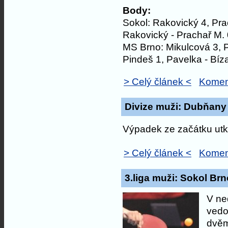
Body:
Sokol: Rakovický 4, Prac
Rakovický - Prachař M. 
MS Brno: Mikulcová 3, Pi
Pindeš 1, Pavelka - Bíz
> Celý článek <
Komen
Divize muži: Dubňany 
Výpadek ze začátku utká
> Celý článek <
Komen
3.liga muži: Sokol Brno
V ne
vedou
dvěm