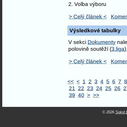
2. Volba výboru
> Celý článek <
Komen
Výsledkové tabulky
V sekci
Dokumenty
nale
polovině soutěží (
3.liga
)
> Celý článek <
Komen
<<
<
1
2
3
4
5
6
7
21
22
23
24
25
26
2
39
40
>
>>
© 2026
Sokol B