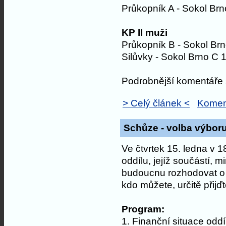
Průkopník A - Sokol Brn
KP II muži
Průkopník B - Sokol Brn
Silůvky - Sokol Brno C 
Podrobnější komentáře s
> Celý článek <
Komen
Schůze - volba výbor
Ve čtvrtek 15. ledna v 
oddílu, jejíž součástí, 
budoucnu rozhodovat o n
kdo můžete, určitě přijďt
Program:
1. Finanční situace oddíl