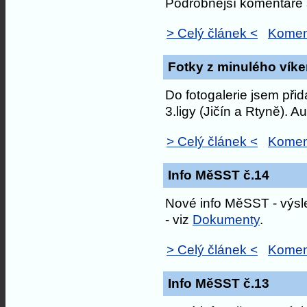
Podrobnější komentáře s
> Celý článek <
Komen
Fotky z minulého víke
Do fotogalerie jsem přid
3.ligy (Jičín a Rtyně). A
> Celý článek <
Komen
Info MěSST č.14
Nové info MěSST - výsl
- viz
Dokumenty
.
> Celý článek <
Komen
Info MěSST č.13