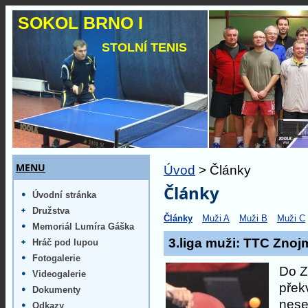
SOKOL BRNO I
STOLNÍ TENIS
MENU
Úvod
> Články
Články
Úvodní stránka
Družstva
Články
Muži A
Muži B
Muži C
Memoriál Lumíra Gáška
3.liga muži: TTC Znojm
Hráč pod lupou
Fotogalerie
Do Z
Videogalerie
přek
Dokumenty
nese
Odkazy