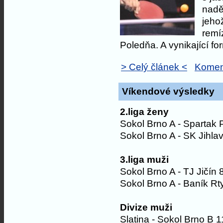
nadě
jeho
remí
Poledňa. A vynikající fo
> Celý článek <
Komen
Víkendové výsledky
2.liga ženy
Sokol Brno A - Spartak 
Sokol Brno A - SK Jihla
3.liga muži
Sokol Brno A - TJ Jičín 
Sokol Brno A - Baník Rt
Divize muži
Slatina - Sokol Brno B 1