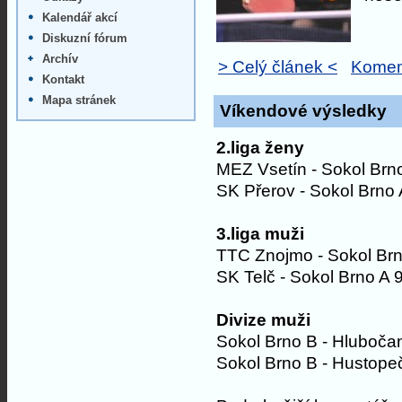
Kalendář akcí
Diskuzní fórum
Archív
> Celý článek <
Komen
Kontakt
Mapa stránek
Víkendové výsledky
2.liga ženy
MEZ Vsetín - Sokol Brno
SK Přerov - Sokol Brno 
3.liga muži
TTC Znojmo - Sokol Brn
SK Telč - Sokol Brno A 
Divize muži
Sokol Brno B - Hluboča
Sokol Brno B - Hustope