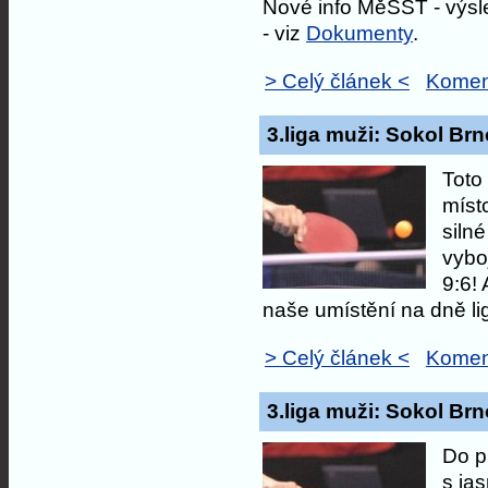
Nové info MěSST - výsl
- viz
Dokumenty
.
> Celý článek <
Komen
3.liga muži: Sokol Brn
Toto
míst
siln
vybo
9:6!
naše umístění na dně li
> Celý článek <
Komen
3.liga muži: Sokol Brno
Do p
s ja