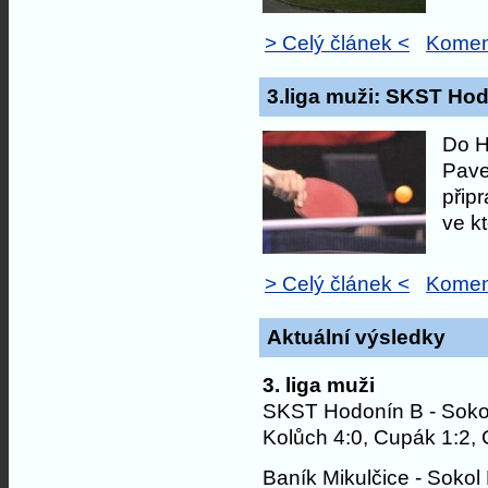
> Celý článek <
Komen
3.liga muži: SKST Hod
Do H
Pavel
připr
ve k
> Celý článek <
Komen
Aktuální výsledky
3. liga muži
SKST Hodonín B - Sokol
Kolůch 4:0, Cupák 1:2, G
Baník Mikulčice - Sokol