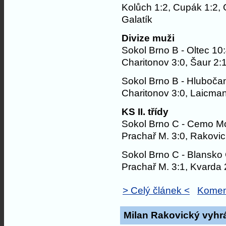
Kolůch 1:2, Cupák 1:2, G
Galatík
Divize muži
Sokol Brno B - Oltec 10
Charitonov 3:0, Šaur 2:1
Sokol Brno B - Hluboča
Charitonov 3:0, Laicman 
KS II. třídy
Sokol Brno C - Cemo M
Prachař M. 3:0, Rakovick
Sokol Brno C - Blansko
Prachař M. 3:1, Kvarda 2
> Celý článek <
Komen
Milan Rakovický vyhrá