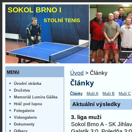
SOKOL BRNO I
STOLNÍ TENIS
MENU
Úvod
> Články
Články
Úvodní stránka
Družstva
Články
Muži A
Muži B
Muži C
Memoriál Lumíra Gáška
Aktuální výsledky
Hráč pod lupou
Fotogalerie
3. liga muži
Videogalerie
Sokol Brno A - SK Jihla
Dokumenty
Galatík 3:0, Poledňa 3:0
Odkazy