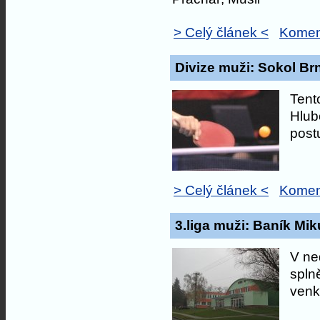
> Celý článek <
Komen
Divize muži: Sokol Brn
Tent
Hlub
post
> Celý článek <
Komen
3.liga muži: Baník Mik
V ne
spln
venk