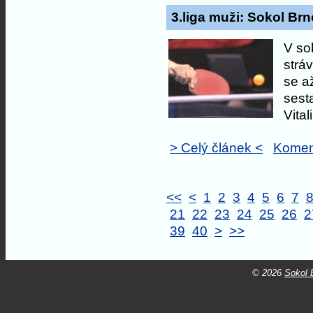
3.liga muži: Sokol Brno
V sob
stráv
se a
sest
Vitali
> Celý článek <
Komen
<<
<
1
2
3
4
5
6
7
21
22
23
24
25
26
2
39
40
>
>>
© 2026
Sokol B