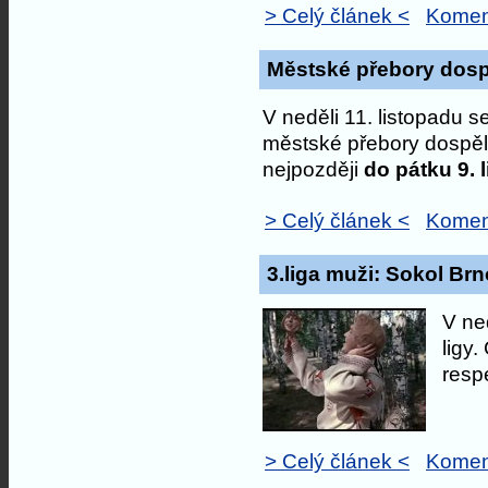
> Celý článek <
Komen
Městské přebory dosp
V neděli 11. listopadu 
městské přebory dospěl
nejpozději
do pátku 9. 
> Celý článek <
Komen
3.liga muži: Sokol Brn
V ne
ligy.
resp
> Celý článek <
Komen