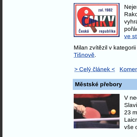
Neje
Rako
vyhrá
poř
ve s
Milan zvítězil v kategori
Tišnově
.
> Celý článek <
Komen
Městské přebory
V ne
Slav
23 m
Laic
vše 