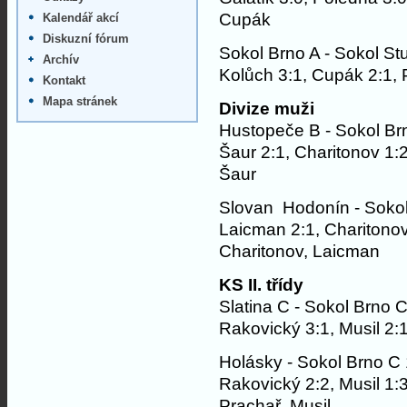
Cupák
Kalendář akcí
Diskuzní fórum
Sokol Brno A - Sokol St
Archív
Kolůch 3:1, Cupák 2:1, P
Kontakt
Mapa stránek
Divize muži
Hustopeče B - Sokol Br
Šaur 2:1, Charitonov 1:2
Šaur
Slovan Hodonín - Sokol
Laicman 2:1, Charitonov 
Charitonov, Laicman
KS II. třídy
Slatina C - Sokol Brno 
Rakovický 3:1, Musil 2:1
Holásky - Sokol Brno C 
Rakovický 2:2, Musil 1:3
Prachař, Musil