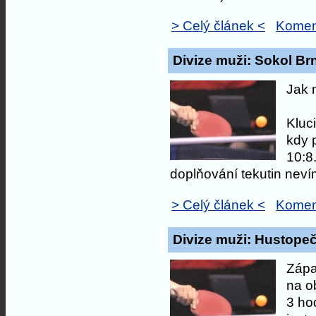
> Celý článek <
Komen
Divize muži: Sokol Br
Jak 
Kluci
kdy 
10:8.
doplňování tekutin neví
> Celý článek <
Komen
Divize muži: Hustopeč
Zápa
na o
3 ho