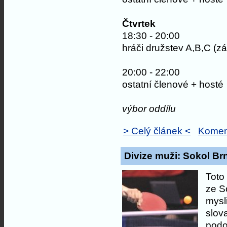
Čtvrtek
18:30 - 20:00
hráči družstev A,B,C (z
20:00 - 22:00
ostatní členové + hos
výbor oddílu
> Celý článek <
Komen
Divize muži: Sokol Brn
Toto
ze S
mysl
slova
podo