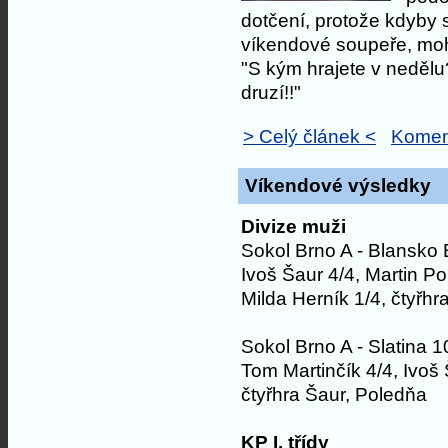
dotčení, protože kdyby
víkendové soupeře, moh
"S kým hrajete v nedělu?
druzí!!"
> Celý článek <
Komen
Víkendové výsledky
Divize muži
Sokol Brno A - Blansko 
Ivoš Šaur 4/4, Martin Pol
Milda Herník 1/4, čtyřhr
Sokol Brno A - Slatina 1
Tom Martinčík 4/4, Ivoš 
čtyřhra Šaur, Poledňa
KP I. třídy