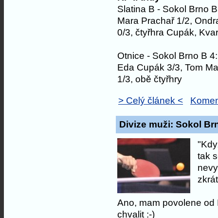
Slatina B - Sokol Brno B
Mara Prachař 1/2, Ondr
0/3, čtyřhra Cupák, Kva
Otnice - Sokol Brno B 4
Eda Cupák 3/3, Tom Mar
1/3, obě čtyřhry
> Celý článek <
Komen
Divize muži: Sokol Br
"Kdy
tak 
nevy
zkrát
Ano, mam povolene od 
chvalit :-)